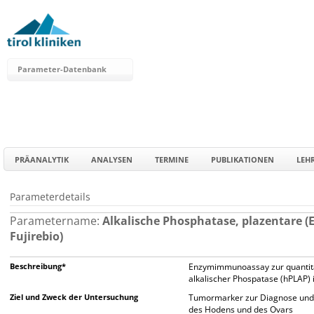
Parameter-Datenbank
PRÄANALYTIK
ANALYSEN
TERMINE
PUBLIKATIONEN
LEH
Parameterdetails
Parametername:
Alkalische Phosphatase, plazentare (E
Fujirebio)
Beschreibung*
Enzymimmunoassay zur quantit
alkalischer Phospatase (hPLAP)
Ziel und Zweck der Untersuchung
Tumormarker zur Diagnose und
des Hodens und des Ovars