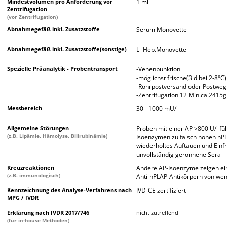
Mindestvolumen pro Anforderung vor
1 ml
Zentrifugation
(vor Zentrifugation)
Abnahmegefäß inkl. Zusatzstoffe
Serum Monovette
Abnahmegefäß inkl. Zusatzstoffe(sonstige)
Li-Hep.Monovette
Spezielle Präanalytik - Probentransport
-Venenpunktion
-möglichst frische(3 d bei 2-8°
-Rohrpostversand oder Postweg
-Zentrifugation 12 Min.ca.2415g
Messbereich
30 - 1000 mU/l
Allgemeine Störungen
Proben mit einer AP >800 U/l fü
(z.B. Lipämie, Hämolyse, Bilirubinämie)
Isoenzymen zu falsch hohen hP
wiederholtes Auftauen und Einf
unvollständig geronnene Sera
Kreuzreaktionen
Andere AP-Isoenzyme zeigen ein
(z.B. immunologisch)
Anti-hPLAP-Antikörpern von weni
Kennzeichnung des Analyse-Verfahrens nach
IVD-CE zertifiziert
MPG / IVDR
Erklärung nach IVDR 2017/746
nicht zutreffend
(für in-house Methoden)