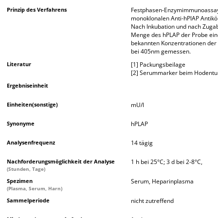
Prinzip des Verfahrens
Festphasen-Enzymimmunoassay, 
monoklonalen Anti-hPlAP Antikö
Nach Inkubation und nach Zugabe
Menge des hPLAP der Probe eine
bekannten Konzentrationen der S
bei 405nm gemessen.
Literatur
[1] Packungsbeilage
[2] Serummarker beim Hodent
Ergebniseinheit
Einheiten(sonstige)
mU/l
Synonyme
hPLAP
Analysenfrequenz
14 tägig
Nachforderungsmöglichkeit der Analyse
1 h bei 25°C; 3 d bei 2-8°C,
(Stunden, Tage)
Spezimen
Serum, Heparinplasma
(Plasma, Serum, Harn)
Sammelperiode
nicht zutreffend