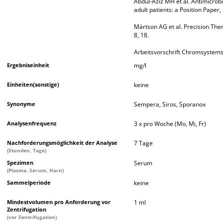
Abdul-Aziz MH et al. Antimicrobia
adult patients: a Position Pape
Märtson AG et al. Precision Ther
8, 18.
Arbeitsvorschrift Chromsystem
Ergebniseinheit
mg/l
Einheiten(sonstige)
keine
Synonyme
Sempera, Siros, Sporanox
Analysenfrequenz
3 x pro Woche (Mo, Mi, Fr)
Nachforderungsmöglichkeit der Analyse
7 Tage
(Stunden, Tage)
Spezimen
Serum
(Plasma, Serum, Harn)
Sammelperiode
keine
Mindestvolumen pro Anforderung vor
1 ml
Zentrifugation
(vor Zentrifugation)