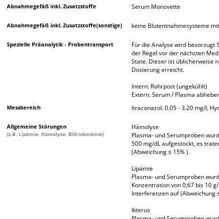
Abnahmegefäß inkl. Zusatzstoffe
Serum Monovette
Abnahmegefäß inkl. Zusatzstoffe(sonstige)
keine Blutentnahmesysteme mi
Spezielle Präanalytik - Probentransport
Für die Analyse wird bevorzugt
der Regel vor der nächsten Med
State. Dieser ist üblicherweise 
Dosierung erreicht.
Intern: Rohrpost (ungekühlt)
Extern: Serum / Plasma abheben
Messbereich
Itraconazol: 0.05 - 3.20 mg/l; Hy
Allgemeine Störungen
Hämolyse
(z.B. Lipämie, Hämolyse, Bilirubinämie)
Plasma- und Serumproben wurde
500 mg/dL aufgestockt, es traten
(Abweichung ≤ 15% ).
Lipämie
Plasma- und Serumproben wurden
Konzentration von 0,67 bis 10 g/L
Interferenzen auf (Abweichung 
Ikterus
Plasma- und Serumproben wurde