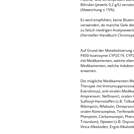
Bilirubin (jeweils 0,2 g/L) verset
(Abweichung ≤ 15%).
Es wird empfohlen, keine Blut
verwenden, da manche Gele die 
zu falsch niedrigen Analysewert
(Hersteller-Handbuch Chromsy
Auf Grund der Metabolisierung 
P450-Isoenzyme CYP2C19, CYP2C
mit Medikamenten, welche ebenf
Medikamenten, welche Induktor
erwarten.
Die mögliche Medikamenten-Wec
Therapie mit Immunsuppressiva (
Everolimus), anti-viralen Medikat
Amprenavir, Nelfinavir), oralen
Sulfonyl-Harnstoffen (z.B. Tolbut
Rifampicin, Rifabutin, Omepra
oralen Kontrazeptiva, Terfenadin
Phenytoin, Carbamazepin, Pheno
Triazolam), Opiaten (z.B. Oxycod
Vinca-Alkaloiden, Ergot-Alkaloid