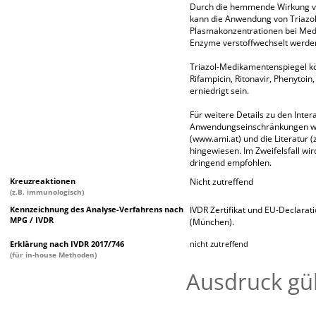
Durch die hemmende Wirkung v
kann die Anwendung von Triazol
Plasmakonzentrationen bei Med
Enzyme verstoffwechselt werde
Triazol-Medikamentenspiegel k
Rifampicin, Ritonavir, Phenytoin,
erniedrigt sein.
Für weitere Details zu den Inte
Anwendungseinschränkungen wird
(www.ami.at) und die Literatur (
hingewiesen. Im Zweifelsfall w
dringend empfohlen.
Kreuzreaktionen
Nicht zutreffend
(z.B. immunologisch)
Kennzeichnung des Analyse-Verfahrens nach
IVDR Zertifikat und EU-Declara
MPG / IVDR
(München).
Erklärung nach IVDR 2017/746
nicht zutreffend
(für in-house Methoden)
Ausdruck gü