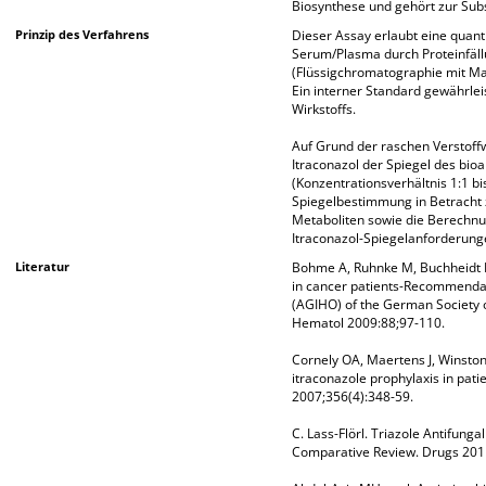
Biosynthese und gehört zur Subs
Prinzip des Verfahrens
Dieser Assay erlaubt eine quant
Serum/Plasma durch Proteinfäl
(Flüssigchromatographie mit Ma
Ein interner Standard gewährlei
Wirkstoffs.
Auf Grund der raschen Verstoffw
Itraconazol der Spiegel des bio
(Konzentrationsverhältnis 1:1 bis
Spiegelbestimmung in Betracht z
Metaboliten sowie die Berechnu
Itraconazol-Spiegelanforderung
Literatur
Bohme A, Ruhnke M, Buchheidt D,
in cancer patients-Recommendat
(AGIHO) of the German Society
Hematol 2009:88;97-110.
Cornely OA, Maertens J, Winston 
itraconazole prophylaxis in pati
2007;356(4):348-59.
C. Lass-Flörl. Triazole Antifunga
Comparative Review. Drugs 201